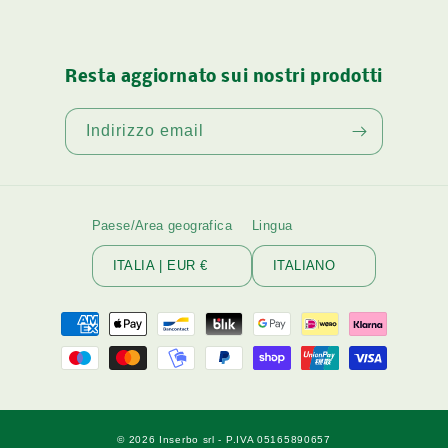
Resta aggiornato sui nostri prodotti
Indirizzo email
Paese/Area geografica
Lingua
ITALIA | EUR €
ITALIANO
Metodi
di
pagamento
© 2026
Inserbo srl
- P.IVA 05165890657