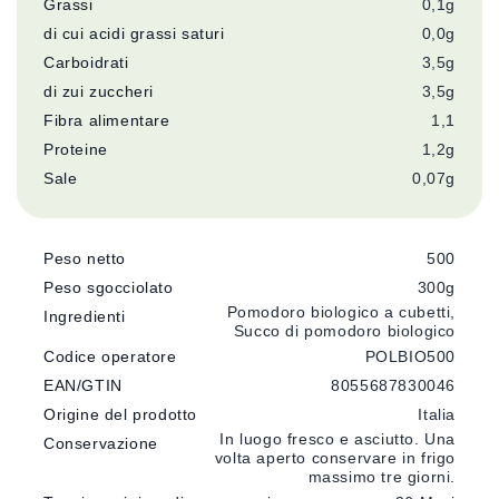
Grassi
0,1g
di cui acidi grassi saturi
0,0g
Carboidrati
3,5g
di zui zuccheri
3,5g
Fibra alimentare
1,1
Proteine
1,2g
Sale
0,07g
Peso netto
500
Peso sgocciolato
300g
Pomodoro biologico a cubetti,
Ingredienti
Succo di pomodoro biologico
Codice operatore
POLBIO500
EAN/GTIN
8055687830046
Origine del prodotto
Italia
In luogo fresco e asciutto. Una
Conservazione
volta aperto conservare in frigo
massimo tre giorni.