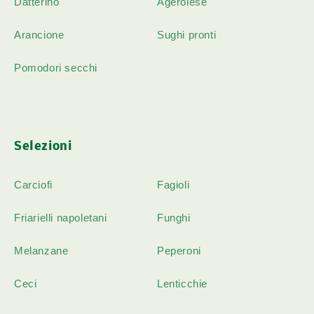
Datterino
Agerolese
Arancione
Sughi pronti
Pomodori secchi
Selezioni
Carciofi
Fagioli
Friarielli napoletani
Funghi
Melanzane
Peperoni
Ceci
Lenticchie